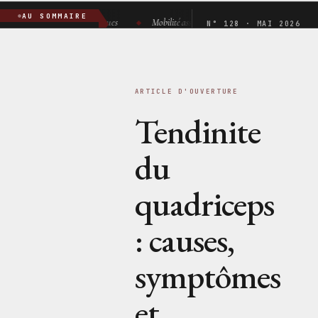
AU SOMMAIRE
Aides techniques
Mobilité assistée
Matériel orthopédique
N° 128 · MAI 2026
ARTICLE D'OUVERTURE
Tendinite
du
quadriceps
: causes,
symptômes
et