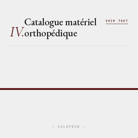
Catalogue matériel
VOIR TOUT
IV.
orthopédique
— COLOPHON —