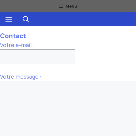
Aller
Menu
au
Menu
contenu
Contact
Votre e-mail :
Votre message :