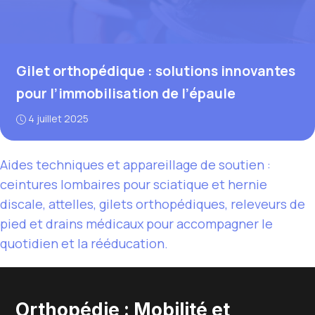
Gilet orthopédique : solutions innovantes
pour l’immobilisation de l’épaule
4 juillet 2025
Aides techniques et appareillage de soutien :
ceintures lombaires pour sciatique et hernie
discale, attelles, gilets orthopédiques, releveurs de
pied et drains médicaux pour accompagner le
quotidien et la rééducation.
Orthopédie : Mobilité et