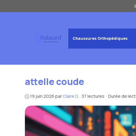
Aller
au
contenu
Chaussures Orthopédiques
attelle coude
19 juin 2026
par
Claire D.
·
37 lectures
·
Durée de lect