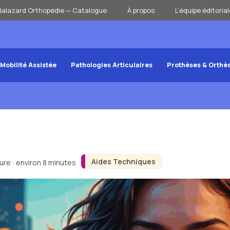
Balazard Orthopédie — Catalogue
À propos
L’équipe éditorial
Mobilité Assistée
Pathologies Articulaires
Prothèses & Orthè
Aides Techniques
ure : environ 8 minutes