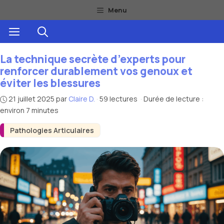
Aller
Menu
au
Menu
contenu
La technique secrète d’experts pour
renforcer durablement vos genoux et
éviter les blessures
21 juillet 2025
par
Claire D.
·
59 lectures
·
Durée de lecture :
environ 7 minutes
Pathologies Articulaires