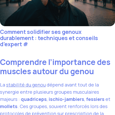
Comment solidifier ses genoux
durablement : techniques et conseils
d’expert
#
Comprendre l’importance des
muscles autour du genou
La
stabilité du genou
dépend avant tout de la
synergie entre plusieurs groupes musculaires
majeurs :
quadriceps
,
ischio-jambiers
,
fessiers
et
mollets
. Ces groupes, souvent renforcés lors des
protocoles de prévention sur prescription de la