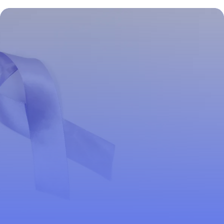
arthroscopie du genou : ce que vous
devez savoir
26 mars 2026