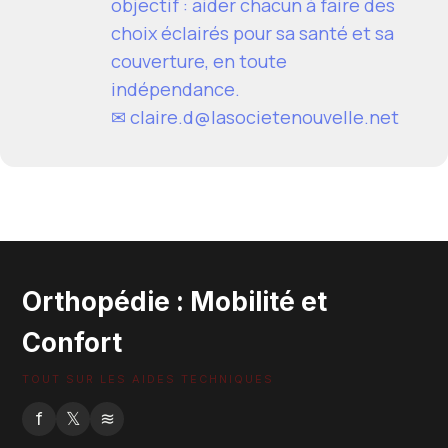
objectif : aider chacun à faire des
choix éclairés pour sa santé et sa
couverture, en toute
indépendance.
✉
claire.d@lasocietenouvelle.net
Orthopédie : Mobilité et
Confort
TOUT SUR LES AIDES TECHNIQUES
f
𝕏
≋