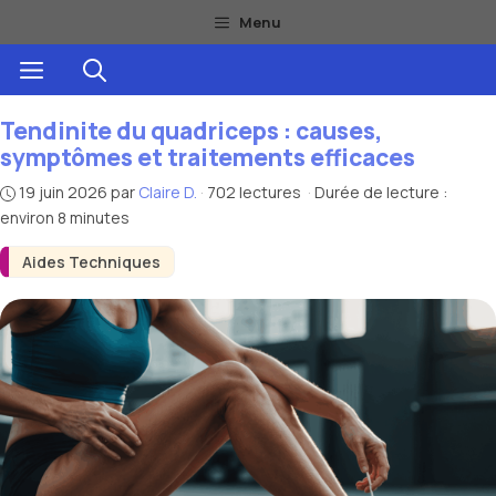
Aller
Menu
au
Menu
contenu
Tendinite du quadriceps : causes,
symptômes et traitements efficaces
19 juin 2026
par
Claire D.
·
702 lectures
·
Durée de lecture :
environ 8 minutes
Aides Techniques