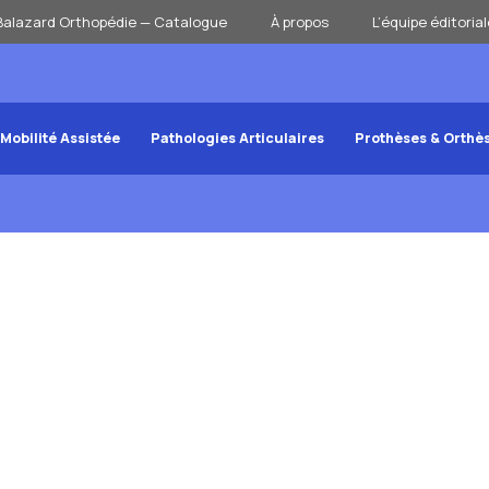
Balazard Orthopédie — Catalogue
À propos
L’équipe éditorial
Mobilité Assistée
Pathologies Articulaires
Prothèses & Orthè