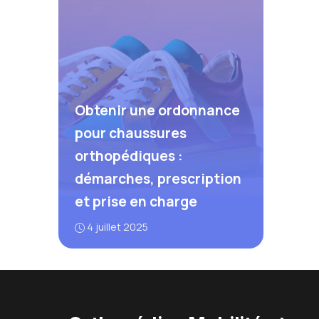
Obtenir une ordonnance
pour chaussures
orthopédiques :
démarches, prescription
et prise en charge
4 juillet 2025