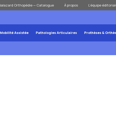
Balazard Orthopédie — Catalogue
À propos
L’équipe éditorial
Mobilité Assistée
Pathologies Articulaires
Prothèses & Orthè