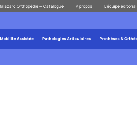
Balazard Orthopédie — Catalogue
À propos
L’équipe éditorial
Mobilité Assistée
Pathologies Articulaires
Prothèses & Orthè