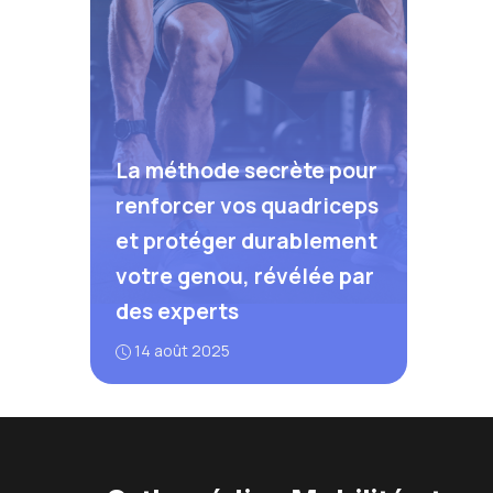
La méthode secrète pour
renforcer vos quadriceps
et protéger durablement
votre genou, révélée par
des experts
14 août 2025