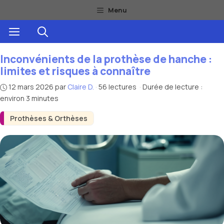
Aller
Menu
au
Menu
contenu
Inconvénients de la prothèse de hanche :
limites et risques à connaître
12 mars 2026
par
Claire D.
·
56 lectures
·
Durée de lecture :
environ 3 minutes
Prothèses & Orthèses