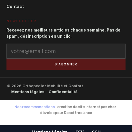
Contact
NEWSLETTER
Recevez nos meilleurs articles chaque semaine. Pas de
spam, désinscription en un clic.
S'ABONNER
© 2026 Orthopédie : Mobilité et Confort
Mentions légales
Confidentialité
Nos recommandations :
création de site internet pas cher
·
développeur React freelance
Mentions Légales
·
CGV
·
CGU