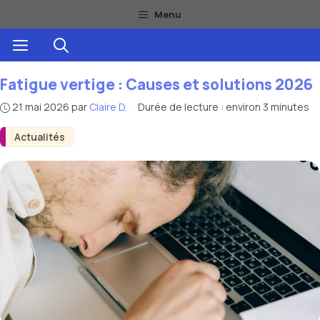
Aller
Menu
au
Menu
contenu
Fatigue vertige : Causes et solutions 2026
21 mai 2026
par
Claire D.
·
Durée de lecture : environ 3 minutes
Actualités