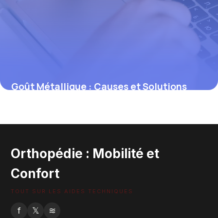
Goût Métallique : Causes et Solutions
Efficaces
30 mai 2026
Orthopédie : Mobilité et
Confort
TOUT SUR LES AIDES TECHNIQUES
f
𝕏
≋