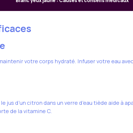
Blanc yeux jaune : Causes et conseils médicaux
ficaces
te
r maintenir votre corps hydraté. Infuser votre eau av
e jus d’un citron dans un verre d’eau tiède aide à apa
rte de la vitamine C.