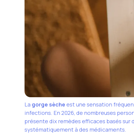
La
gorge sèche
est une sensation fréquente
infections. En 2026, de nombreuses person
présente dix remèdes efficaces basés sur d
systématiquement à des médicaments.