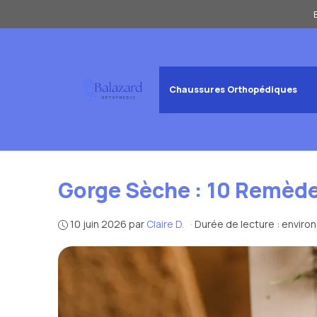
Aller
au
contenu
Chaussures Orthopédiques
Gorge Sèche : 10 Remède
10 juin 2026
par
Claire D.
·
Durée de lecture : enviro