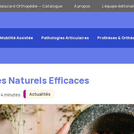
Balazard Orthopédie — Catalogue
À propos
L’équipe éditorial
Mobilité Assistée
Pathologies Articulaires
Prothèses & Orthè
s Naturels Efficaces
Actualités
n 4 minutes