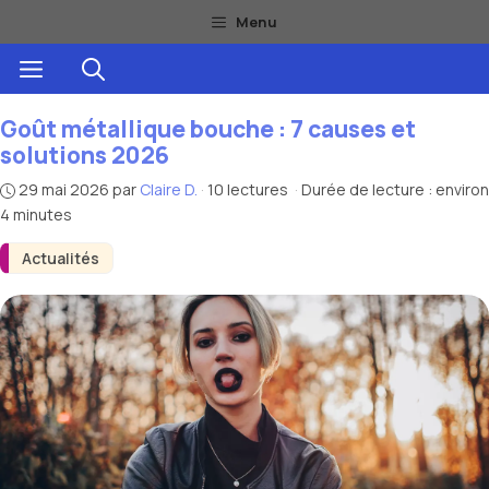
Aller
Menu
au
Menu
contenu
Goût métallique bouche : 7 causes et
solutions 2026
29 mai 2026
par
Claire D.
·
10 lectures
·
Durée de lecture : environ
4 minutes
Actualités