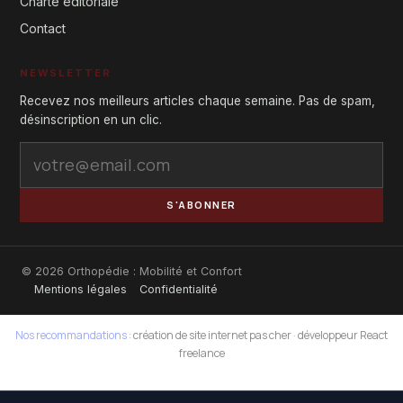
Charte éditoriale
Contact
NEWSLETTER
Recevez nos meilleurs articles chaque semaine. Pas de spam,
désinscription en un clic.
S'ABONNER
© 2026 Orthopédie : Mobilité et Confort
Mentions légales
Confidentialité
Nos recommandations :
création de site internet pas cher
·
développeur React
freelance