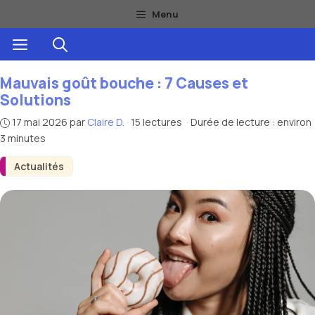
Aller
Menu
au
Menu
contenu
Mauvais goût bouche : 7 Causes et
Solutions
17 mai 2026
par
Claire D.
·
15 lectures
·
Durée de lecture : environ
3 minutes
Actualités