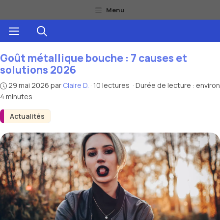
Aller
Menu
au
Menu
contenu
Goût métallique bouche : 7 causes et
solutions 2026
29 mai 2026
par
Claire D.
·
10 lectures
·
Durée de lecture : environ
4 minutes
Actualités