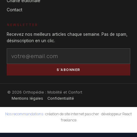
Charte éditoriale
Contact
NEWSLETTER
Recevez nos meilleurs articles chaque semaine. Pas de spam,
désinscription en un clic.
S'ABONNER
© 2026 Orthopédie : Mobilité et Confort
Mentions légales
Confidentialité
Nos recommandations :
création de site internet pas cher
·
développeur React
freelance