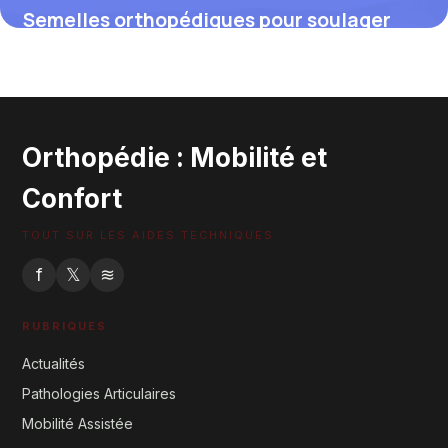
Semelles orthopédiques pour soulager
l’épine calcanéenne : solutions sur
mesure pour marcher sans douleur
4 juillet 2025
Orthopédie : Mobilité et
Confort
TOUT SUR LES AIDES TECHNIQUES
f
𝕏
≋
RUBRIQUES
Actualités
Pathologies Articulaires
Mobilité Assistée