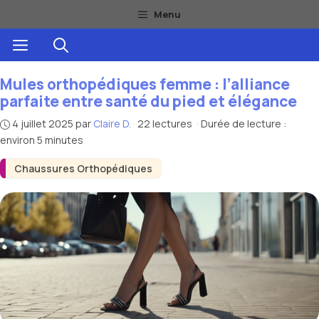
Aller
Menu
au
Menu
contenu
Mules orthopédiques femme : l’alliance
parfaite entre santé du pied et élégance
4 juillet 2025
par
Claire D.
·
22 lectures
·
Durée de lecture :
environ 5 minutes
Chaussures Orthopédiques