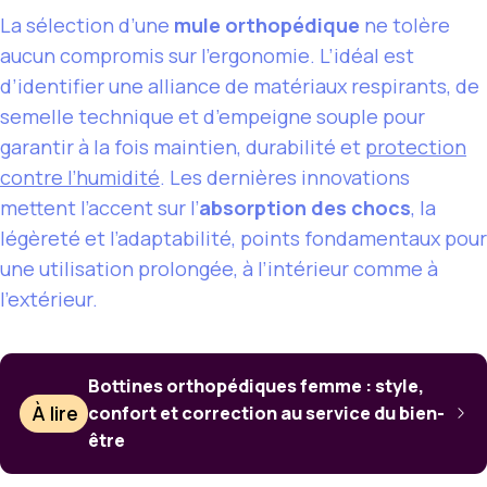
La sélection d’une
mule orthopédique
ne tolère
aucun compromis sur l’ergonomie. L’idéal est
d’identifier une alliance de matériaux respirants, de
semelle technique et d’empeigne souple pour
garantir à la fois maintien, durabilité et
protection
contre l’humidité
. Les dernières innovations
mettent l’accent sur l’
absorption des chocs
, la
légèreté et l’adaptabilité, points fondamentaux pour
une utilisation prolongée, à l’intérieur comme à
l’extérieur.
Bottines orthopédiques femme : style,
À lire
confort et correction au service du bien-
être