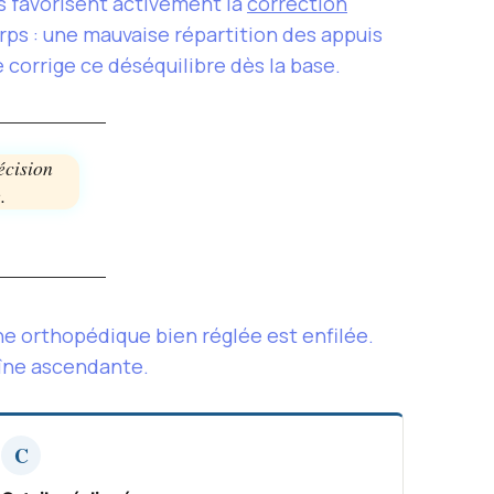
es favorisent activement la
correction
rps : une mauvaise répartition des appuis
 corrige ce déséquilibre dès la base.
écision
.
 orthopédique bien réglée est enfilée.
aîne ascendante.
C