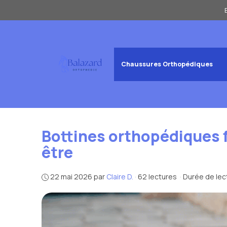
Aller
au
contenu
Chaussures Orthopédiques
Bottines orthopédiques f
être
22 mai 2026
par
Claire D.
·
62 lectures
·
Durée de lec