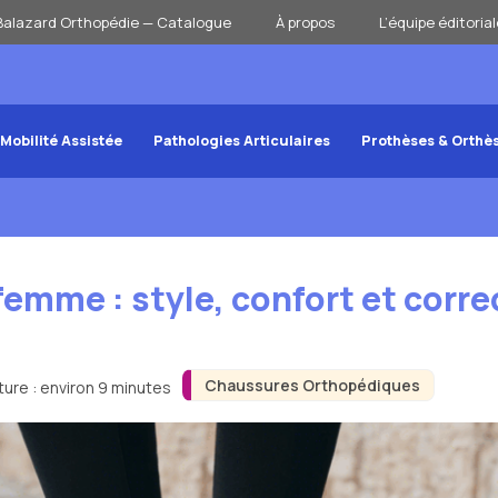
Balazard Orthopédie — Catalogue
À propos
L’équipe éditorial
Mobilité Assistée
Pathologies Articulaires
Prothèses & Orthè
emme : style, confort et corre
Chaussures Orthopédiques
ture : environ 9 minutes