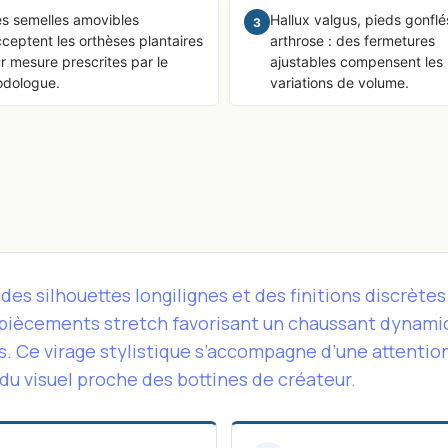
s semelles amovibles
Hallux valgus, pieds gonflé
3
ceptent les orthèses plantaires
arthrose : des fermetures
r mesure prescrites par le
ajustables compensent les
odologue.
variations de volume.
des silhouettes longilignes et des finitions discrèt
mpiècements stretch favorisant un chaussant dynamiq
és. Ce virage stylistique s’accompagne d’une attention
du visuel proche des bottines de créateur.