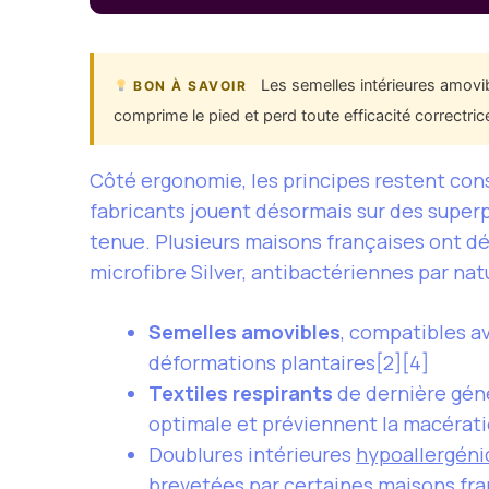
Les semelles intérieures amovib
BON À SAVOIR
comprime le pied et perd toute efficacité correctric
Côté ergonomie, les principes restent const
fabricants jouent désormais sur des superp
tenue. Plusieurs maisons françaises ont d
microfibre Silver, antibactériennes par nat
Semelles amovibles
, compatibles a
déformations plantaires[2][4]
Textiles respirants
de dernière gén
optimale et préviennent la macérat
Doublures intérieures
hypoallergéni
brevetées par certaines maisons fra