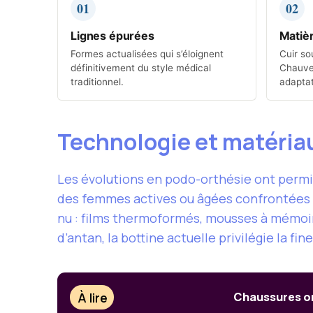
01
02
Lignes épurées
Matiè
Formes actualisées qui s’éloignent
Cuir sou
définitivement du style médical
Chauve
traditionnel.
adaptat
Technologie et matéria
Les évolutions en podo-orthésie ont perm
des femmes actives ou âgées confrontées à
nu : films thermoformés, mousses à mémoire
d’antan, la bottine actuelle privilégie la fin
À lire
Chaussures or