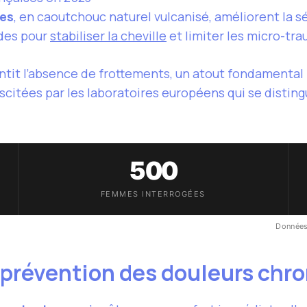
tes
, en caoutchouc naturel vulcanisé, améliorent la s
ides pour
stabiliser la cheville
et limiter les micro-tra
ntit l’absence de frottements, un atout fondamental
citées par les laboratoires européens qui se disting
500
FEMMES INTERROGÉES
Données
 prévention des douleurs chr