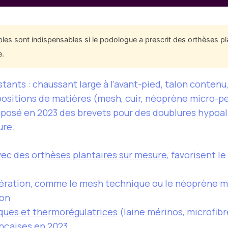
les sont indispensables si le podologue a prescrit des orthèses pl
e.
ants : chaussant large à l’avant-pied, talon contenu,
ositions de matières (mesh, cuir, néoprène micro-pe
éposé en 2023 des brevets pour des doublures hypoal
ure.
vec des
orthèses plantaires sur mesure
, favorisent l
ération, comme le mesh technique ou le néoprène mi
ion
ques et thermorégulatrices
(laine mérinos, microfibr
nçaises en 2023