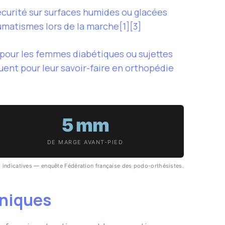
écurité sur surfaces humides ou glacées
umatismes lors de la marche[1][3]
 pour les femmes diabétiques ou sujettes
uent pour leur savoir-faire en orthopédie
5 mm
DE MARGE AVANT-PIED
 indicatives — enquête Fédération française des podo-orthésistes.
oniques