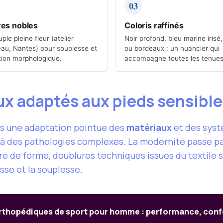
03
res nobles
Coloris raffinés
ple pleine fleur (atelier
Noir profond, bleu marine irisé
au, Nantes) pour souplesse et
ou bordeaux : un nuancier qui
ion morphologique.
accompagne toutes les tenues
ux adaptés aux pieds sensibl
is une adaptation pointue des
matériaux
et des syst
 des pathologies complexes. La modernité passe par 
 de forme, doublures techniques issues du textile sp
esse et la souplesse.
thopédiques de sport pour homme : performance, confor