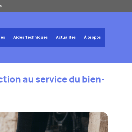
e
ses
Aides Techniques
Actualités
À propos
ction au service du bien-