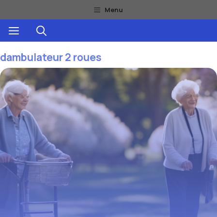
Aller
Menu
au
Menu
contenu
dambulateur 2 roues