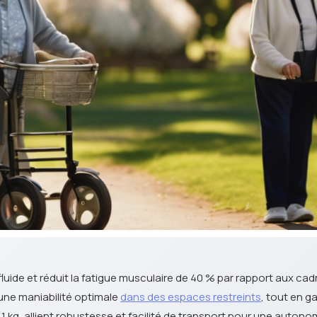
luide et réduit la fatigue musculaire de 40 % par rapport aux cad
ne maniabilité optimale
dans des espaces restreints
, tout en g
,1 kg, allient robustesse et facilité de transport pour une autono