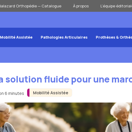
Balazard Orthopédie — Catalogue
À propos
L’équipe éditorial
Mobilité Assistée
Pathologies Articulaires
Prothèses & Orthè
a solution fluide pour une mar
Mobilité Assistée
ron 6 minutes