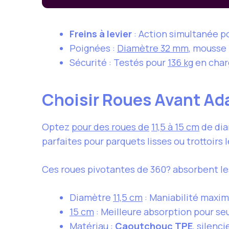
Freins à levier
: Action simultanée p
Poignées :
Diamètre 32 mm
, mousse 
Sécurité : Testés pour
136 kg
en char
Choisir Roues Avant Ada
Optez
pour des roues de
11,5 à 15 cm
de dia
parfaites pour parquets lisses ou trottoirs 
Ces roues pivotantes de 360? absorbent le
Diamètre
11,5 cm
: Maniabilité maxim
15 cm
: Meilleure absorption pour seu
Matériau :
Caoutchouc TPE
, silenc