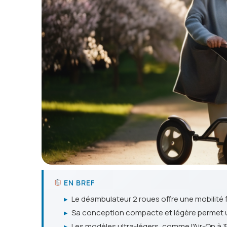
EN BREF
▸
Le déambulateur 2 roues offre une mobilité f
▸
Sa conception compacte et légère permet u
▸
Les modèles ultra-légers, comme l'Air-On à 3