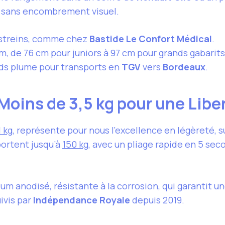
e sans encombrement visuel.
estreins, comme chez
Bastide Le Confort Médical
.
cm, de 76 cm pour juniors à 97 cm pour grands gabarits
ids plume pour transports en
TGV
vers
Bordeaux
.
Moins de 3,5 kg pour une Libe
1 kg
, représente pour nous l’excellence en légèreté, s
portent jusqu’à
150 kg
, avec un pliage rapide en 5 sec
m anodisé, résistante à la corrosion, qui garantit une
ivis par
Indépendance Royale
depuis 2019.