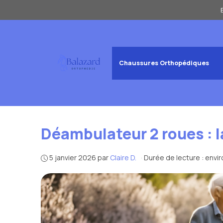
Aller
au
contenu
Chaussures Orthopédiques
Déambulateur 2 roues : l
5 janvier 2026
par
Claire D.
·
Durée de lecture : envi