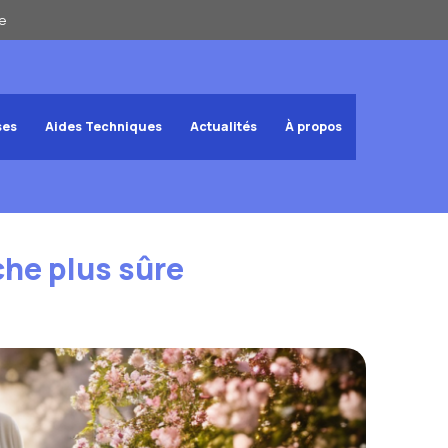
e
ses
Aides Techniques
Actualités
À propos
che plus sûre