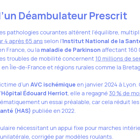
d’un Déambulateur Prescrit
athologies courantes altèrent l’équilibre, multiplia
r 4 après 65 ans
selon l’
Institut National de la San
n France, ou la
maladie de Parkinson
affectant 160 
Ces troubles de mobilité concernent
10 millions de se
s en Île-de-France et régions rurales comme la Breta
ictime d’un
AVC ischémique
en janvier 2024 à Lyon.
’
Hôpital Édouard Herriot
, elle a regagné
30 % de mob
atiquement un essai préalable, car cela réduit les 
Santé (HAS)
publiée en 2022.
iculaire nécessitant un appui fixe pour marches intéri
 unilatérale, corrigée par modèles roulants.