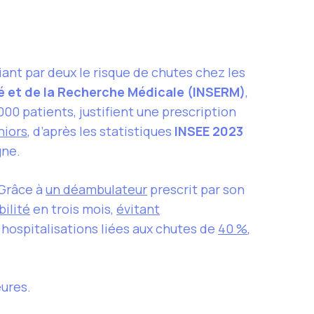
nt par deux le risque de chutes chez les
té et de la Recherche Médicale (INSERM)
,
000 patients, justifient une prescription
niors
, d’après les statistiques
INSEE 2023
gne.
 Grâce à
un déambulateur
prescrit par son
ilité
en trois mois,
évitant
hospitalisations liées aux chutes de
40 %
,
eures.