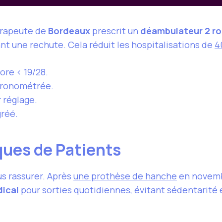
hérapeute de
Bordeaux
prescrit un
déambulateur 2 r
t une rechute. Cela réduit les hospitalisations de
4
core < 19/28.
hronométrée.
 réglage.
gréé.
ues de Patients
s rassurer. Après
une prothèse de hanche
en novembr
dical
pour sorties quotidiennes, évitant sédentarité