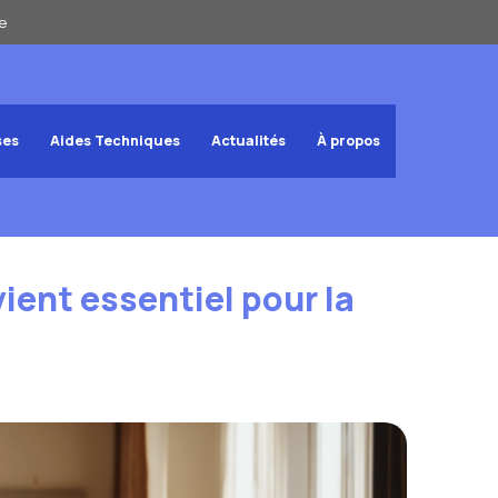
e
ses
Aides Techniques
Actualités
À propos
ient essentiel pour la