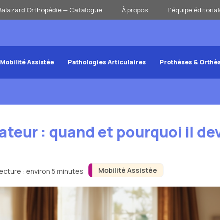
Balazard Orthopédie — Catalogue
À propos
L’équipe éditorial
Mobilité Assistée
Pathologies Articulaires
Prothèses & Orthè
teur : quand et pourquoi il dev
Mobilité Assistée
ecture : environ 5 minutes