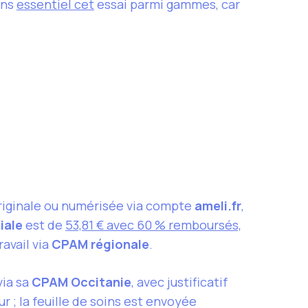
ons
essentiel cet
essai parmi gammes, car
originale ou numérisée via compte
ameli.fr
,
iale
est de
53,81 € avec 60 % remboursés,
ravail via
CPAM régionale
.
via sa
CPAM Occitanie
, avec justificatif
r ; la feuille de soins est envoyée