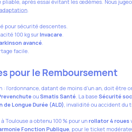
ge pliable, après essai évitant les œdèmes. Nous juge
 adaptation
.
é pour sécurité descentes.
acité 100 kg sur
Invacare
.
arkinson avancé
.
rtage facile.
es pour le Remboursement
: l’ordonnance, datant de moins d’un an, doit être 
Prevenchute
ou
Smatis Santé
. La base
Sécurité soc
n de Longue Durée (ALD)
, invalidité ou accident du t
à Toulouse a obtenu 100 % pour un
rollator 4 roues
armonie Fonction Publique
, pour le ticket modérateu