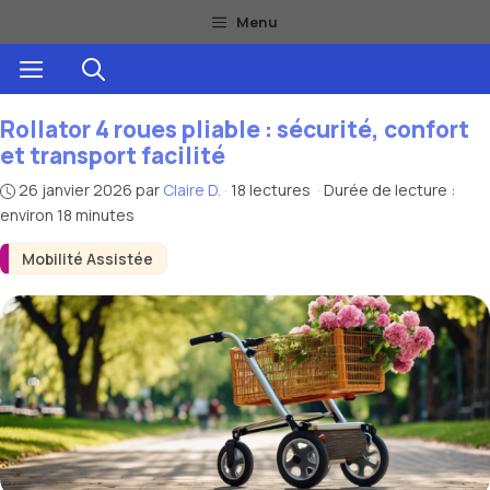
Aller
Menu
au
Menu
contenu
Rollator 4 roues pliable : sécurité, confort
et transport facilité
26 janvier 2026
par
Claire D.
·
18 lectures
·
Durée de lecture :
environ 18 minutes
Mobilité Assistée