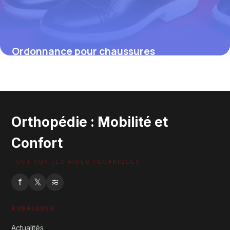
Ordonnance pour chaussures
orthopédiques : démarches, conseils et
enjeux à connaître
4 juillet 2025
Orthopédie : Mobilité et
Confort
TOUT SUR LES AIDES TECHNIQUES
f
𝕏
≋
RUBRIQUES
Actualités