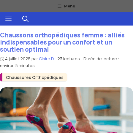
Aller
Menu
au
Menu
contenu
Chaussons orthopédiques femme : alliés
indispensables pour un confort et un
soutien optimal
4 juillet 2025
par
Claire D.
·
23 lectures
·
Durée de lecture :
environ 5 minutes
Chaussures Orthopédiques