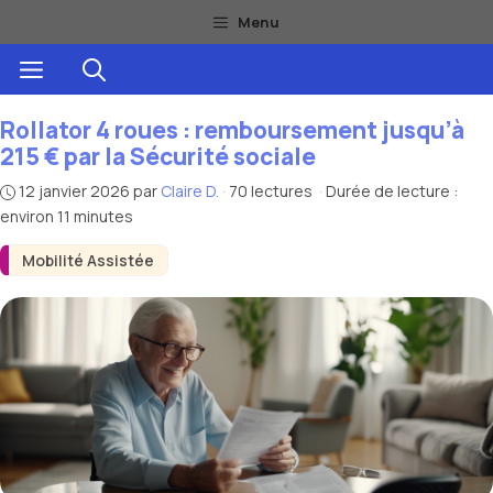
Aller
Menu
au
Menu
contenu
Rollator 4 roues : remboursement jusqu’à
215 € par la Sécurité sociale
12 janvier 2026
par
Claire D.
·
70 lectures
·
Durée de lecture :
environ 11 minutes
Mobilité Assistée