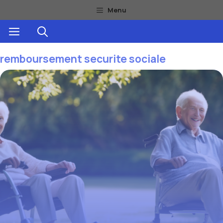
Aller
Menu
au
Menu
contenu
remboursement securite sociale