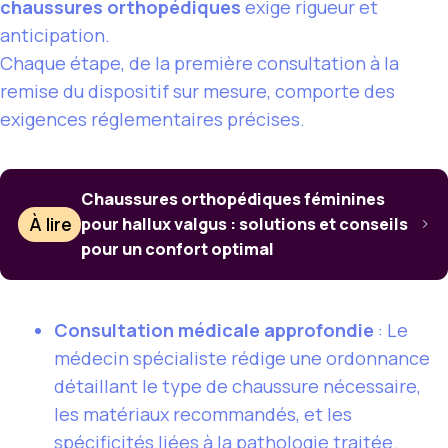
chaussures orthopédiques
exige rigueur et
anticipation.
Chaque étape, de la première consultation à la
remise du dispositif sur mesure, comporte des
exigences réglementaires précises.
Chaussures orthopédiques féminines
À lire
pour hallux valgus : solutions et conseils
pour un confort optimal
Consultation médicale approfondie
: Le
médecin spécialiste rédige une ordonnance
détaillant le type de chaussure nécessaire,
les matériaux recommandés, et les
spécificités liées à la pathologie traitée.