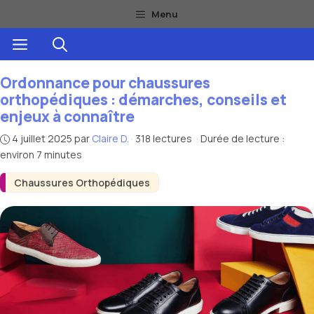
Aller
Menu
au
Menu
contenu
Ordonnance pour chaussures
orthopédiques : démarches, conseils et
enjeux à connaître
4 juillet 2025
par
Claire D.
·
318 lectures
·
Durée de lecture :
environ 7 minutes
Chaussures Orthopédiques