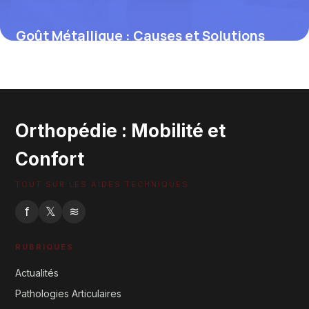
Goût Métallique : Causes et Solutions
Efficaces
30 mai 2026
Orthopédie : Mobilité et
Confort
TOUT SUR LES AIDES TECHNIQUES
f
𝕏
≋
RUBRIQUES
Actualités
Pathologies Articulaires