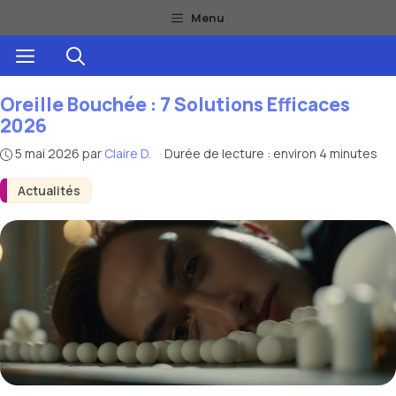
Aller
Menu
au
Menu
contenu
Oreille Bouchée : 7 Solutions Efficaces
2026
5 mai 2026
par
Claire D.
·
Durée de lecture : environ 4 minutes
Actualités