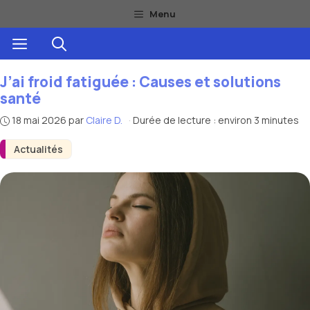
Aller
Menu
au
Menu
contenu
J’ai froid fatiguée : Causes et solutions
santé
18 mai 2026
par
Claire D.
·
Durée de lecture : environ 3 minutes
Actualités