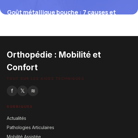
Goût métallique bouche : 7 causes et
solutions 2026
29 mai 2026
Orthopédie : Mobilité et
Confort
TOUT SUR LES AIDES TECHNIQUES
f
𝕏
≋
RUBRIQUES
Actualités
Pathologies Articulaires
Mobilité Assistée