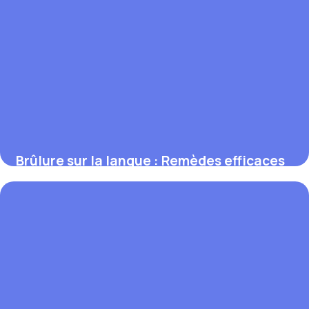
Brûlure sur la langue : Remèdes efficaces
2 juin 2026