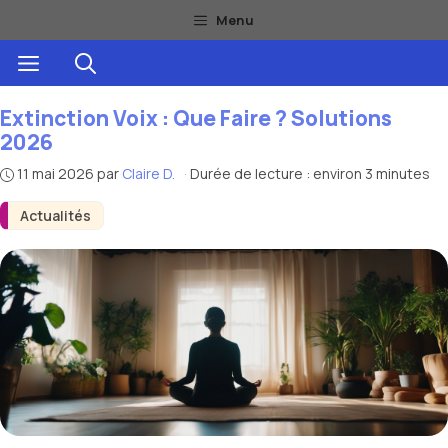
Aller
Menu
au
Menu
contenu
Extinction Voix : Que Faire ? Solutions
2026
11 mai 2026
par
Claire D.
·
Durée de lecture : environ 3 minutes
Actualités