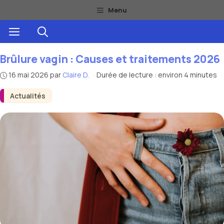
Aller
Menu
au
Menu
contenu
Brûlure vagin : Causes et traitements 2026
16 mai 2026
par
Claire D.
·
Durée de lecture : environ 4 minutes
Actualités