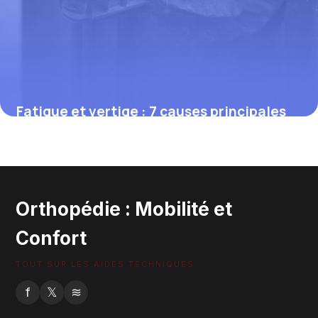
Fatigue et vertige : 7 causes principales
27 mai 2026
Orthopédie : Mobilité et
Confort
TOUT SUR LES AIDES TECHNIQUES
f
𝕏
≋