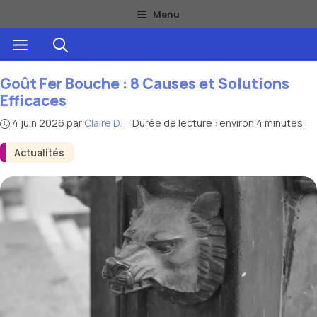
Aller
Menu
au
Menu
contenu
Goût Fer Bouche : 8 Causes et Solutions
Efficaces
4 juin 2026
par
Claire D.
·
Durée de lecture : environ 4 minutes
Actualités