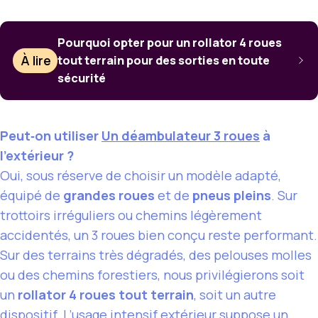
Pourquoi opter pour un rollator 4 roues
À lire
tout terrain pour des sorties en toute
sécurité
Peut‑on utiliser
Un déambulateur 3 roues
à
l’extérieur ?
Oui, sous réserve de choisir un modèle adapté,
équipé de
grandes roues
et de
pneus pleins
. Sur
trottoirs irréguliers ou chemins légèrement
accidentés, un 3 roues bien conçu reste performant.
Sur des terrains très dégradés, des pelouses molles
ou des chemins forestiers, nous privilégierons soit
un
rollator 4 roues tout terrain
, soit un autre
dispositif. L’usage intensif extérieur suppose un