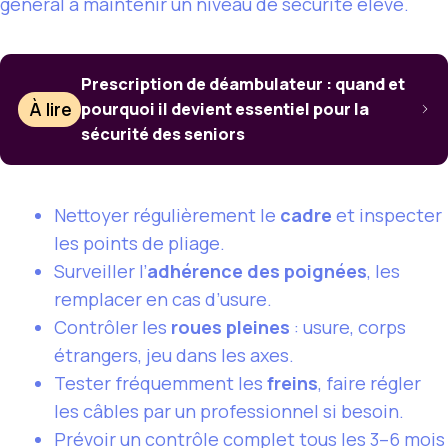
général à maintenir un niveau de sécurité élevé.
Prescription de déambulateur : quand et
À lire
pourquoi il devient essentiel pour la
sécurité des seniors
Nettoyer régulièrement le
cadre
et inspecter
les points de pliage.
Surveiller l’
adhérence des poignées
, les
remplacer en cas d’usure.
Contrôler les
roues pleines
: usure, corps
étrangers, jeu dans les axes.
Tester fréquemment les
freins
, faire régler
les câbles par un professionnel si besoin.
Prévoir un contrôle complet tous les 3–6 mois