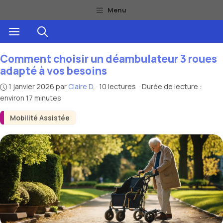
Aller
Menu
au
Menu
contenu
Comment choisir un déambulateur 3 roues
adapté à vos besoins
1 janvier 2026
par
Claire D.
·
10 lectures
·
Durée de lecture :
environ 17 minutes
Mobilité Assistée