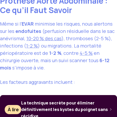
Prothèse Aorte Abdominale :
Ce qu’il Faut Savoir
Même si l’
EVAR
minimise les risques, nous alertons
sur les
endofuites
(perfusion résiduelle dans le sac
anévrismal,
10-20 % des cas
), thromboses (2-5 %),
infections (
1-2 %
) ou migrations. La mortalité
périopératoire est de
1-2 %
, contre
4-5 %
en
chirurgie ouverte, mais un suivi scanner tous
6-12
mois
s’impose à vie.
Les facteurs aggravants incluent :
La technique secrète pour éliminer
À lire
définitivement les kystes du poignet sans
récidive