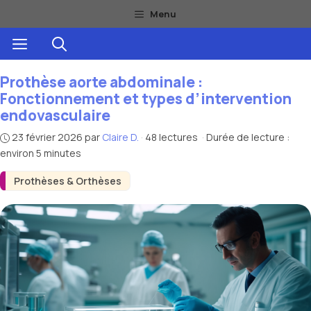
Aller
Menu
au
Menu
contenu
Prothèse aorte abdominale :
Fonctionnement et types d’intervention
endovasculaire
23 février 2026
par
Claire D.
·
48 lectures
·
Durée de lecture :
environ 5 minutes
Prothèses & Orthèses