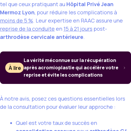
tel que ceux pratiquant au
Hôpital Privé Jean
Mermoz Lyon
, pour réduire les complications à
moins de 5 %
. Leur expertise en RAAC assure une
reprise de la conduite
en
15 à 21 jours
post-
arthrodèse cervicale antérieure
.
La vérité méconnue sur la récupération
À lire
après acromioplastie qui accélère votre
reprise et évite les complications
À notre avis, posez ces questions essentielles lors
de la consultation pour évaluer leur approche :
Quel est votre taux de succès en