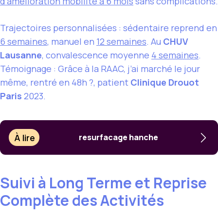
d’amélioration mobilité à 6 mois
sans complications.
Trajectoires personnalisées : sédentaire reprend en
6 semaines
, manuel en
12 semaines
. Au
CHUV
Lausanne
, convalescence moyenne
4 semaines
.
Témoignage : Grâce à la RAAC, j’ai marché le jour
même, rentré en 48h ?, patient
Clinique Drouot
Paris
2023.
À lire
resurfacage hanche
Suivi à Long Terme et Reprise
Complète des Activités