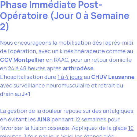
Phase Immédiate Post-
Opératoire (Jour 0 à Semaine
2)
Nous encourageons la mobilisation dès l’après-midi
de l’opération, avec un kinésithérapeute comme au
CCV Montpellier
en RAAC, pour un retour domicile
en
24 à 48 heures
après
arthrodèse
.
L’hospitalisation dure
1 à 4 jours
au
CHUV Lausanne
,
avec surveillance neuromusculaire et retrait du
drain au
J+1
.
La gestion de la douleur repose sur des antalgiques,
en évitant les
AINS
pendant
12 semaines
pour
favoriser la fusion osseuse. Appliquez de la glace
10
minutes, 3 fois par jour
. Voici les étapes clés :