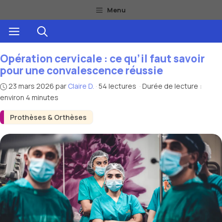
Aller
Menu
au
Menu
contenu
Opération cervicale : ce qu’il faut savoir
pour une convalescence réussie
23 mars 2026
par
Claire D.
·
54 lectures
·
Durée de lecture :
environ 4 minutes
Prothèses & Orthèses