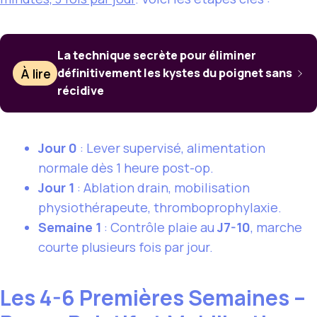
La technique secrète pour éliminer
À lire
définitivement les kystes du poignet sans
récidive
Jour 0
: Lever supervisé, alimentation
normale dès 1 heure post-op.
Jour 1
: Ablation drain, mobilisation
physiothérapeute, thromboprophylaxie.
Semaine 1
: Contrôle plaie au
J7-10
, marche
courte plusieurs fois par jour.
Les 4-6 Premières Semaines –