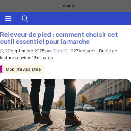
Aller
Menu
au
Menu
contenu
Releveur de pied : comment choisir cet
outil essentiel pour la marche
22 septembre 2025
par
Claire D.
·
227 lectures
·
Durée de
lecture : environ 13 minutes
Mobilité Assistée