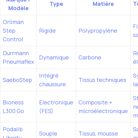
Type
Matière
T
Modèle
Orliman
F
Step
Rigide
Polypropylène
s
Control
Durrmann
R
Dynamique
Carbone
Pneumaflex
é
Intégré
S
SaeboStep
Tissus techniques
chaussure
l
S
Bioness
Electronique
Composite +
n
L300 Go
(FES)
microélectronique
m
Podalib
S
Souple
Tissus, mousse
Liberty
a