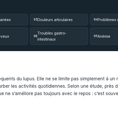
tanées
03
Douleurs articulaires
04
Problèmes 
Troubles gastro-
eveux
08
09
Anémie
intestinaux
réquents du lupus. Elle ne se limite pas simplement à 
rber les activités quotidiennes. Selon une étude, près 
e ne s’améliore pas toujours avec le repos : c’est souve