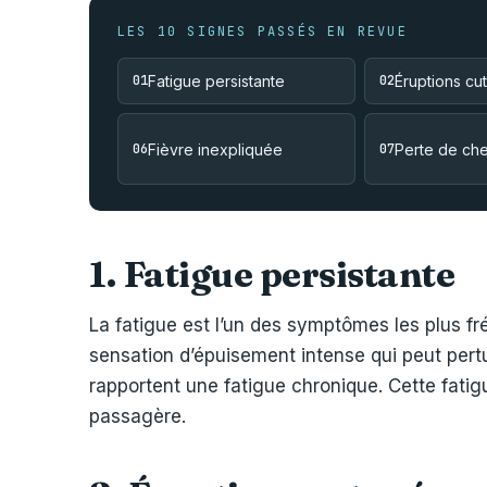
LES 10 SIGNES PASSÉS EN REVUE
01
Fatigue persistante
02
Éruptions cu
06
Fièvre inexpliquée
07
Perte de ch
1. Fatigue persistante
La fatigue est l’un des symptômes les plus f
sensation d’épuisement intense qui peut pertu
rapportent une fatigue chronique. Cette fatigu
passagère.