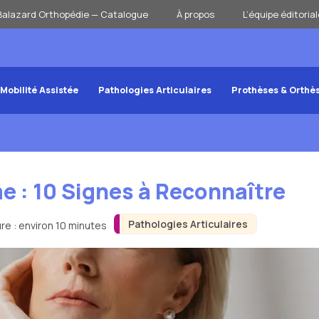
Balazard Orthopédie — Catalogue
À propos
L’équipe éditorial
Mobilité Assistée
Pathologies Articulaires
Prothèses & Orthè
: 10 Signes à Reconnaître
Pathologies Articulaires
re : environ 10 minutes