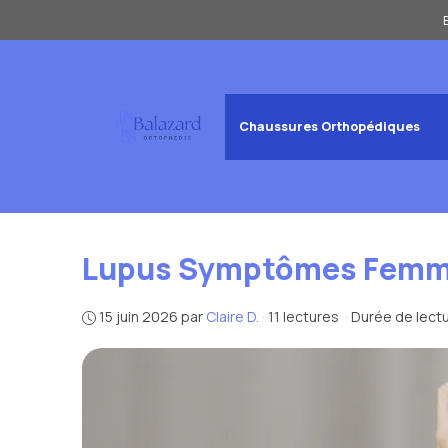
Aller
au
contenu
Chaussures Orthopédiques
Lupus Symptômes Femme 
15 juin 2026
par
Claire D.
·
11 lectures
·
Durée de lectu