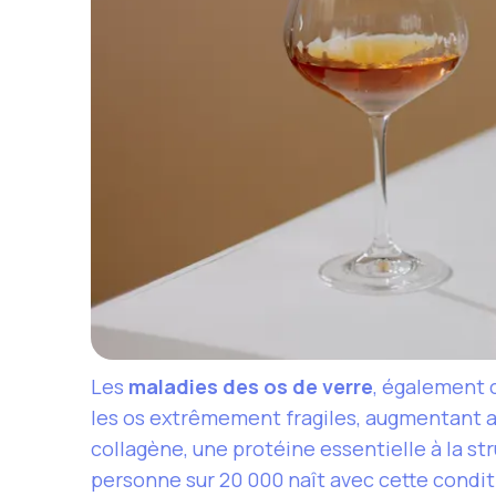
Les
maladies des os de verre
, également 
les os extrêmement fragiles, augmentant ai
collagène, une protéine essentielle à la s
personne sur 20 000 naît avec cette conditi