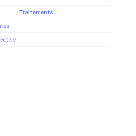
Traitements
ates
rective