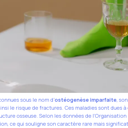
connues sous le nom d’
ostéogenèse imparfaite
, so
nsi le risque de fractures. Ces maladies sont dues à
tructure osseuse. Selon les données de l’Organisation
on, ce qui souligne son caractère rare mais significat