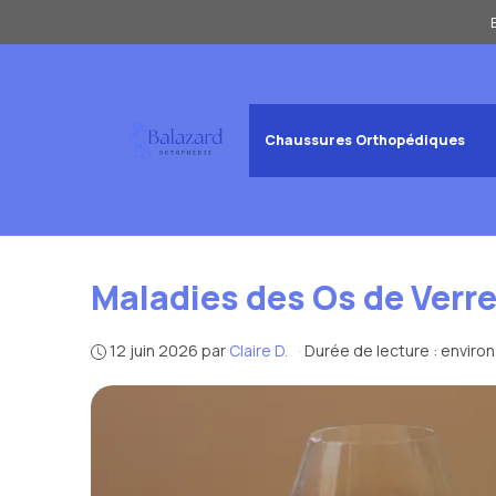
Aller
au
contenu
Chaussures Orthopédiques
Maladies des Os de Verr
12 juin 2026
par
Claire D.
·
Durée de lecture : enviro