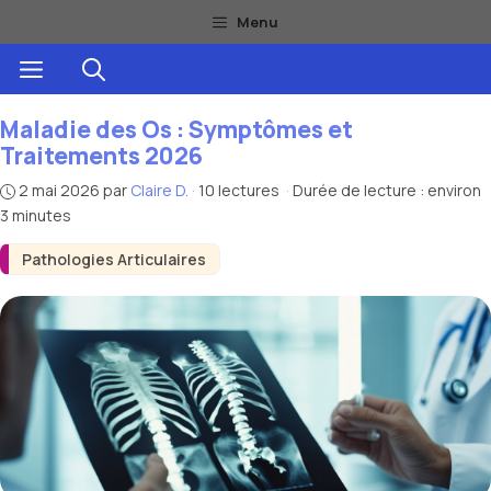
Aller
Menu
au
Menu
contenu
Maladie des Os : Symptômes et
Traitements 2026
2 mai 2026
par
Claire D.
·
10 lectures
·
Durée de lecture : environ
3 minutes
Pathologies Articulaires