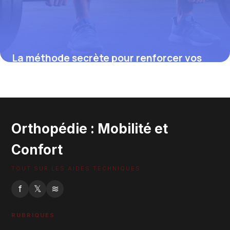
La méthode secrète pour renforcer vos
quadriceps et protéger durablement
votre genou, révélée par des experts
14 août 2025
Orthopédie : Mobilité et
Confort
TOUT SUR LES AIDES TECHNIQUES
f
𝕏
≋
RUBRIQUES