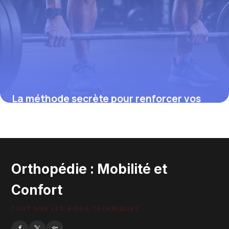
La méthode secrète pour renforcer vos
quadriceps et protéger durablement
votre genou, révélée par des experts
14 août 2025
Orthopédie : Mobilité et
Confort
TOUT SUR LES AIDES TECHNIQUES
f
𝕏
≋