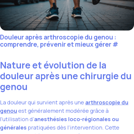
Douleur après arthroscopie du genou :
comprendre, prévenir et mieux gérer
#
Nature et évolution de la
douleur après une chirurgie du
genou
La douleur qui survient après une
arthroscopie du
genou
est généralement modérée grâce à
l’utilisation d’
anesthésies loco-régionales ou
générales
pratiquées dès l’intervention. Cette