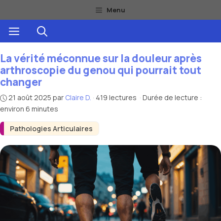
Aller
Menu
au
Menu
contenu
La vérité méconnue sur la douleur après
arthroscopie du genou qui pourrait tout
changer
21 août 2025
par
Claire D.
·
419 lectures
·
Durée de lecture :
environ 6 minutes
Pathologies Articulaires